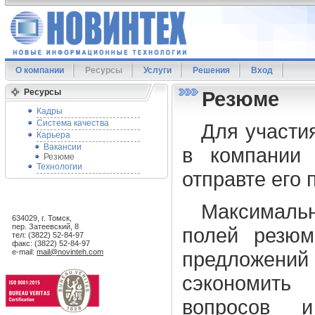
О компании
Ресурсы
Услуги
Решения
Вход
Ресурсы
Резюме
Кадры
Система качества
Для участи
Карьера
Вакансии
в компании 
Резюме
Технологии
отправте его 
Максималь
634029, г. Томск,
пер. Затеевский, 8
полей резюм
тел: (3822) 52-84-97
факс: (3822) 52-84-97
e-mail:
mail@novinteh.com
предложени
сэкономить
вопросов и